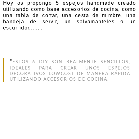
Hoy os propongo 5 espejos handmade creado
utilizando como base accesorios de cocina, como
una tabla de cortar, una cesta de mimbre, una
bandeja de servir, un salvamanteles o un
escurridor........
“
ESTOS 6 DIY SON REALMENTE SENCILLOS,
IDEALES PARA CREAR UNOS ESPEJOS
DECORATIVOS LOWCOST DE MANERA RÁPIDA
UTILIZANDO ACCESORIOS DE COCINA.